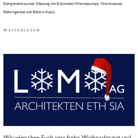
Energieverbraucher (Heizung mit Erdsonden-Wärmepumpe, Warmwasser,
Elektrogeräte und Elektro-Auto)
WEITERLESEN