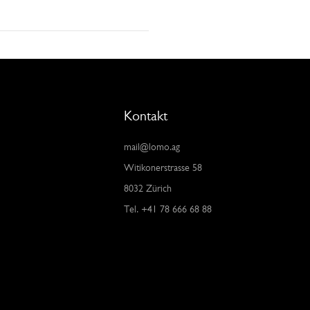
Kontakt
mail@lomo.ag
Witikonerstrasse 58
8032 Zürich
Tel. +41 78 666 68 88